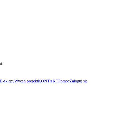
is
E-sklepy
Wyceń projekt
KONTAKT
Pomoc
Zaloguj się