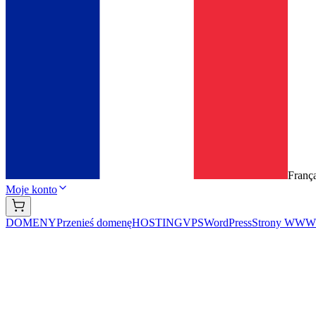
França
Moje konto
DOMENY
Przenieś domenę
HOSTING
VPS
WordPress
Strony WWW