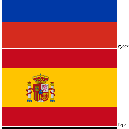
Русс
Españ