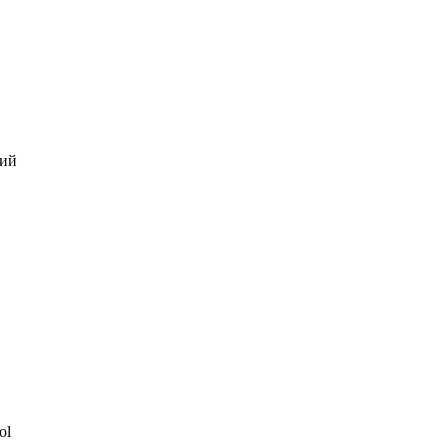
кий
ol