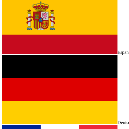
Españ
Deuts