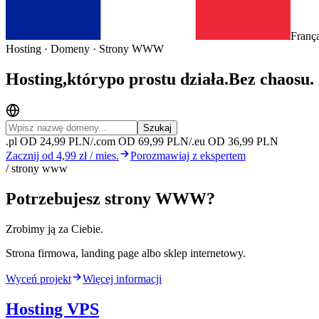
França
Hosting · Domeny · Strony WWW
Hosting,
który
po prostu działa.
Bez chaosu.
Szukaj
.pl OD 24,99 PLN
/
.com OD 69,99 PLN
/
.eu OD 36,99 PLN
Zacznij od
4,99 zł
/ mies.
Porozmawiaj z ekspertem
/ strony www
Potrzebujesz strony WWW?
Zrobimy ją za Ciebie.
Strona firmowa, landing page albo sklep internetowy.
Wyceń projekt
Więcej informacji
Hosting
VPS