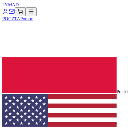
LYMA
D
POCZTA
Pomoc
Polski