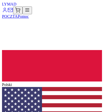
LYMA
D
POCZTA
Pomoc
Polski