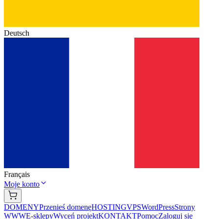
Deutsch
Français
Moje konto
DOMENY
Przenieś domenę
HOSTING
VPS
WordPress
Strony
WWW
E-sklepy
Wyceń projekt
KONTAKT
Pomoc
Zaloguj się