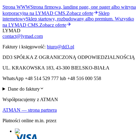
Strona WWW
Strona firmowa, landing page, one pager albo witryna
korporacyjna na LYMAD CMS.
Zobacz ofertę
Sklep
internetowy
Sklep startowy, rozbudowany albo premium. Wszystko
na LYMAD CMS.
Zobacz ofertę
LYMAD
contact@lymad.com
Faktury i księgowość:
biuro@dd3.pl
DD3 SPÓŁKA Z OGRANICZONĄ ODPOWIEDZIALNOŚCIĄ
UL. KRAKOWSKA 183, 43-300 BIELSKO-BIAŁA
WhatsApp +48 514 529 777 lub +48 516 000 558
Dane do faktury
Współpracujemy z ATMAN
ATMAN — strona partnera
Płatności online m.in. przez