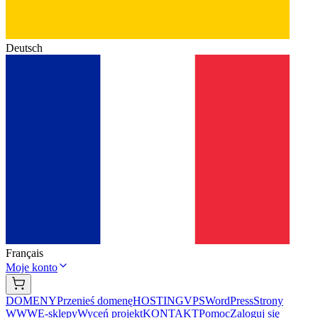
Deutsch
Français
Moje konto
DOMENY
Przenieś domenę
HOSTING
VPS
WordPress
Strony
WWW
E-sklepy
Wyceń projekt
KONTAKT
Pomoc
Zaloguj się