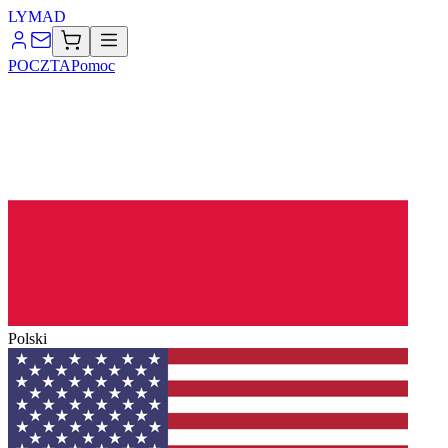
LYMA
D
POCZTA
Pomoc
Polski