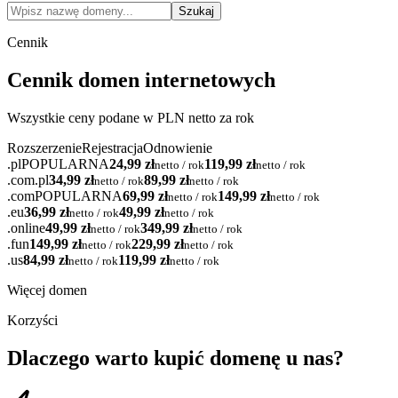
Szukaj
Cennik
Cennik domen internetowych
Wszystkie ceny podane w PLN netto za rok
Rozszerzenie
Rejestracja
Odnowienie
.pl
POPULARNA
24,99
zł
119,99
zł
netto / rok
netto / rok
.com.pl
34,99
zł
89,99
zł
netto / rok
netto / rok
.com
POPULARNA
69,99
zł
149,99
zł
netto / rok
netto / rok
.eu
36,99
zł
49,99
zł
netto / rok
netto / rok
.online
49,99
zł
349,99
zł
netto / rok
netto / rok
.fun
149,99
zł
229,99
zł
netto / rok
netto / rok
.us
84,99
zł
119,99
zł
netto / rok
netto / rok
Więcej domen
Korzyści
Dlaczego warto kupić domenę u nas?