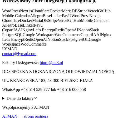
Wdrożyliśmy
200+
integracji i konfiguracji,
WordPress
Next.js
Cloudflare
Docker
MariaDB
Stripe
Vercel
GitHub
Mobile Calendar
Allegro
BaseLinker
PayU
WordPress
Next.js
Cloudflare
Docker
MariaDB
Stripe
Vercel
GitHub
Mobile Calendar
Allegro
BaseLinker
PayU
Copart
IAAI
Nginx
Let's Encrypt
Redis
OpenAI
Notion
Slack
PostgreSQL
Google Workspace
WooCommerce
Copart
IAAI
Nginx
Let's Encrypt
Redis
OpenAI
Notion
Slack
PostgreSQL
Google
Workspace
WooCommerce
LYMAD
contact@lymad.com
Faktury i księgowość:
biuro@dd3.pl
DD3 SPÓŁKA Z OGRANICZONĄ ODPOWIEDZIALNOŚCIĄ
UL. KRAKOWSKA 183, 43-300 BIELSKO-BIAŁA
WhatsApp +48 514 529 777 lub +48 516 000 558
Dane do faktury
Współpracujemy z ATMAN
ATMAN — strona partnera