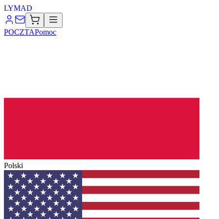
LYMA
D
POCZTA
Pomoc
Polski