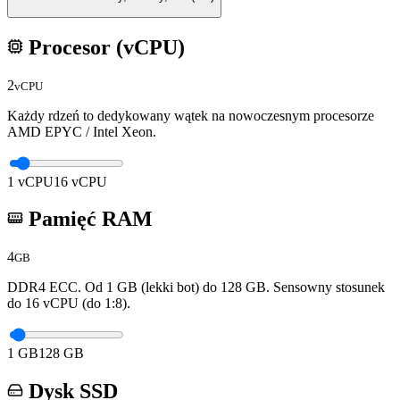
Procesor (vCPU)
2
vCPU
Każdy rdzeń to dedykowany wątek na nowoczesnym procesorze
AMD EPYC / Intel Xeon.
1
vCPU
16
vCPU
Pamięć RAM
4
GB
DDR4 ECC. Od 1 GB (lekki bot) do
128
GB. Sensowny stosunek
do
16
vCPU (do 1:8).
1
GB
128
GB
Dysk SSD