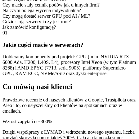
Czy macie stały cennik podów jak u innych firm?
Na czym polega wycena indywidualna?
Czy mogę dostać serwer GPU pod AI / ML?
Gdzie stoją serwery i czy jest root?
Jak zamówić konfigurację?
01
Jakie części macie w serwerach?
Dobieramy komponenty pod projekt: GPU (m.in. NVIDIA RTX
6000 Ada, H200, L40S, L4), procesory Intel Xeon (w tym Platinum
8268) i AMD EPYC (7713, seria 9005), platformy Supermicro
GPU, RAM ECC, NVMe/SSD oraz dyski enterprise.
Co mówią nasi klienci
Prawdziwe recenzje od naszych klientów z Google, Trustpilota oraz
Aleo i to, co usłyszeliśmy od klientów na spotkaniach oraz w
emailach.
Wzrost zapytań o ~300%
Dzięki współpracy z LYMAD i wdrożeniu nowego systemu, liczba
zapytań skoczyła nam o jakieś 300%. Cała akcja poszła super