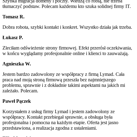
Szybka migracja domeny i poczty. Wiedzą co robią, nie trzeba
tłumaczyć podstaw. Polecam każdemu kto szuka solidnej firmy IT.
Tomasz R.
Dobra robota, szybki kontakt i konkret. Wszystko działa jak trzeba.
Łukasz P.
Zleciłam odświeżenie strony firmowej. Efekt przerósł oczekiwania,
w końcu wyglądamy profesjonalnie online i klienci to zauważają.
Agnieszka W.
Jestem bardzo zadowolony ze współpracy z firmą Lymad. Cała
praca nad moją stroną firmową przeszła bez najmniejszego
problemu, sprawnie i z dokładnie takimi aspektami na jakich mi
zależało. Polecam.
Paweł Pączek
Korzystałem z usług firmy Lymad i jestem zadowolony ze
współpracy. Kontakt przebiegał sprawnie, a obsługa była
profesjonalna i pomocna na każdym etapie. Oferta jest jasno
przedstawiona, a realizacja zgodna z ustaleniami.