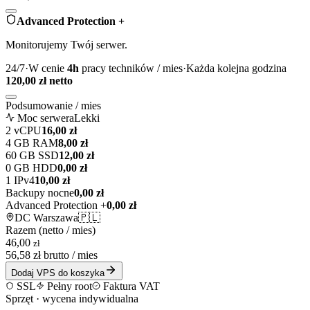
Advanced Protection +
Monitorujemy Twój serwer.
24/7
·
W cenie
4
h
pracy techników / mies
·
Każda kolejna godzina
120,00
zł netto
Podsumowanie / mies
Moc serwera
Lekki
2
vCPU
16,00
zł
4
GB RAM
8,00
zł
60
GB SSD
12,00
zł
0
GB HDD
0,00
zł
1
IPv4
10,00
zł
Backupy nocne
0,00
zł
Advanced Protection +
0,00
zł
DC
Warszawa
🇵🇱
Razem (netto / mies)
46,00
zł
56,58
zł brutto / mies
Dodaj VPS do koszyka
SSL
Pełny root
Faktura VAT
Sprzęt · wycena indywidualna