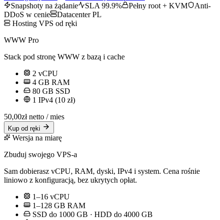
Snapshoty na żądanie
SLA 99.9%
Pełny root + KVM
Anti-
DDoS w cenie
Datacenter PL
Hosting VPS od ręki
WWW Pro
Stack pod stronę WWW z bazą i cache
2
vCPU
4
GB RAM
80
GB SSD
1 IPv4 (10 zł)
50,00
zł netto / mies
Kup od ręki
Wersja na miarę
Zbuduj swojego VPS-a
Sam dobierasz vCPU, RAM, dyski, IPv4 i system. Cena rośnie
liniowo z konfiguracją, bez ukrytych opłat.
1
–
16
vCPU
1
–
128
GB RAM
SSD do
1000
GB · HDD do
4000
GB