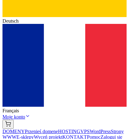
Deutsch
Français
Moje konto
DOMENY
Przenieś domenę
HOSTING
VPS
WordPress
Strony
WWW
E-sklepy
Wyceń projekt
KONTAKT
Pomoc
Zaloguj się