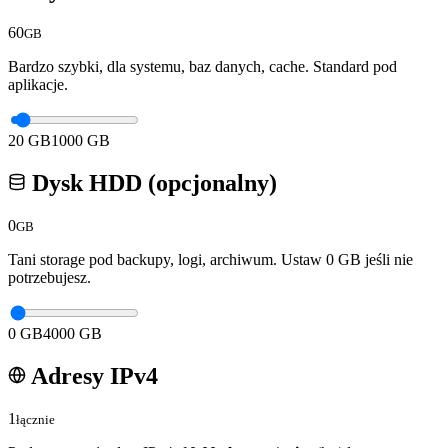
60
GB
Bardzo szybki, dla systemu, baz danych, cache. Standard pod
aplikacje.
20
GB
1000
GB
Dysk HDD (opcjonalny)
0
GB
Tani storage pod backupy, logi, archiwum. Ustaw 0 GB jeśli nie
potrzebujesz.
0
GB
4000
GB
Adresy IPv4
1
łącznie