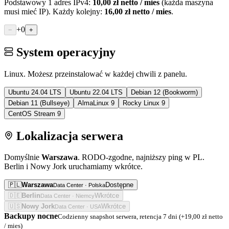
Podstawowy 1 adres IPv4:
10,00
zł netto / mies
(każda maszyna
musi mieć IP). Każdy kolejny:
16,00
zł netto / mies
.
+
0
−
+
System operacyjny
Linux. Możesz przeinstalować w każdej chwili z panelu.
Ubuntu 24.04 LTS
Ubuntu 22.04 LTS
Debian 12 (Bookworm)
Debian 11 (Bullseye)
AlmaLinux 9
Rocky Linux 9
CentOS Stream 9
Lokalizacja serwera
Domyślnie
Warszawa
. RODO-zgodne, najniższy ping w PL.
Berlin i Nowy Jork uruchamiamy wkrótce.
🇵🇱
Warszawa
Dostępne
Data Center ·
Polska
🇩🇪
Berlin
Wkrótce
Data Center ·
Niemcy
🇺🇸
Nowy Jork
Wkrótce
Data Center ·
USA
Backupy nocne
Codzienny snapshot serwera, retencja 7 dni (+
19,00
zł netto
/ mies)