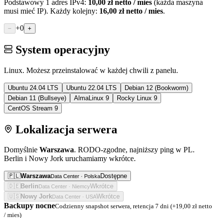
Podstawowy 1 adres IPv4:
10,00
zł netto / mies
(każda maszyna
musi mieć IP). Każdy kolejny:
16,00
zł netto / mies
.
+
0
−
+
System operacyjny
Linux. Możesz przeinstalować w każdej chwili z panelu.
Ubuntu 24.04 LTS
Ubuntu 22.04 LTS
Debian 12 (Bookworm)
Debian 11 (Bullseye)
AlmaLinux 9
Rocky Linux 9
CentOS Stream 9
Lokalizacja serwera
Domyślnie
Warszawa
. RODO-zgodne, najniższy ping w PL.
Berlin i Nowy Jork uruchamiamy wkrótce.
🇵🇱
Warszawa
Dostępne
Data Center ·
Polska
🇩🇪
Berlin
Wkrótce
Data Center ·
Niemcy
🇺🇸
Nowy Jork
Wkrótce
Data Center ·
USA
Backupy nocne
Codzienny snapshot serwera, retencja 7 dni (+
19,00
zł netto
/ mies)