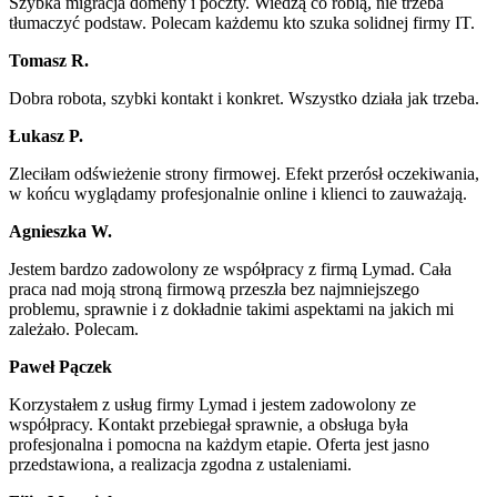
Szybka migracja domeny i poczty. Wiedzą co robią, nie trzeba
tłumaczyć podstaw. Polecam każdemu kto szuka solidnej firmy IT.
Tomasz R.
Dobra robota, szybki kontakt i konkret. Wszystko działa jak trzeba.
Łukasz P.
Zleciłam odświeżenie strony firmowej. Efekt przerósł oczekiwania,
w końcu wyglądamy profesjonalnie online i klienci to zauważają.
Agnieszka W.
Jestem bardzo zadowolony ze współpracy z firmą Lymad. Cała
praca nad moją stroną firmową przeszła bez najmniejszego
problemu, sprawnie i z dokładnie takimi aspektami na jakich mi
zależało. Polecam.
Paweł Pączek
Korzystałem z usług firmy Lymad i jestem zadowolony ze
współpracy. Kontakt przebiegał sprawnie, a obsługa była
profesjonalna i pomocna na każdym etapie. Oferta jest jasno
przedstawiona, a realizacja zgodna z ustaleniami.