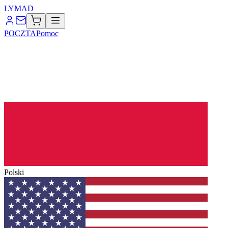
LYMA
D
POCZTA
Pomoc
Polski