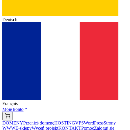
Deutsch
Français
Moje konto
DOMENY
Przenieś domenę
HOSTING
VPS
WordPress
Strony
WWW
E-sklepy
Wyceń projekt
KONTAKT
Pomoc
Zaloguj się