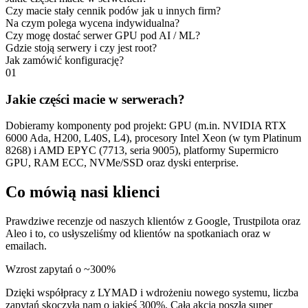
Czy macie stały cennik podów jak u innych firm?
Na czym polega wycena indywidualna?
Czy mogę dostać serwer GPU pod AI / ML?
Gdzie stoją serwery i czy jest root?
Jak zamówić konfigurację?
01
Jakie części macie w serwerach?
Dobieramy komponenty pod projekt: GPU (m.in. NVIDIA RTX
6000 Ada, H200, L40S, L4), procesory Intel Xeon (w tym Platinum
8268) i AMD EPYC (7713, seria 9005), platformy Supermicro
GPU, RAM ECC, NVMe/SSD oraz dyski enterprise.
Co mówią nasi klienci
Prawdziwe recenzje od naszych klientów z Google, Trustpilota oraz
Aleo i to, co usłyszeliśmy od klientów na spotkaniach oraz w
emailach.
Wzrost zapytań o ~300%
Dzięki współpracy z LYMAD i wdrożeniu nowego systemu, liczba
zapytań skoczyła nam o jakieś 300%. Cała akcja poszła super