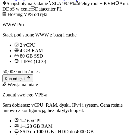
Snapshoty na żądanie
SLA 99.9%
Pełny root + KVM
Anti-
DDoS w cenie
Datacenter PL
Hosting VPS od ręki
WWW Pro
Stack pod stronę WWW z bazą i cache
2
vCPU
4
GB RAM
80
GB SSD
1 IPv4 (10 zł)
50,00
zł netto / mies
Kup od ręki
Wersja na miarę
Zbuduj swojego VPS-a
Sam dobierasz vCPU, RAM, dyski, IPv4 i system. Cena rośnie
liniowo z konfiguracją, bez ukrytych opłat.
1
–
16
vCPU
1
–
128
GB RAM
SSD do
1000
GB · HDD do
4000
GB