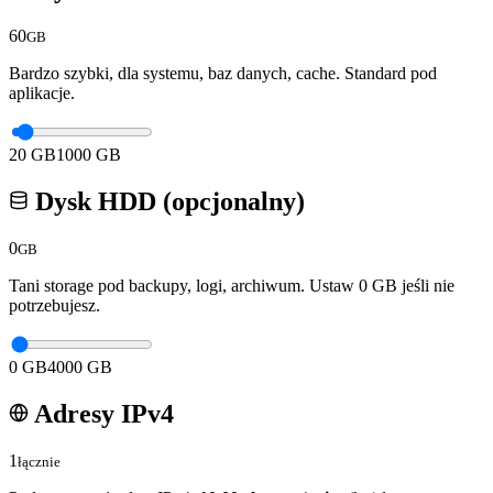
60
GB
Bardzo szybki, dla systemu, baz danych, cache. Standard pod
aplikacje.
20
GB
1000
GB
Dysk HDD (opcjonalny)
0
GB
Tani storage pod backupy, logi, archiwum. Ustaw 0 GB jeśli nie
potrzebujesz.
0
GB
4000
GB
Adresy IPv4
1
łącznie