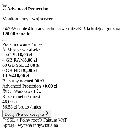
Advanced Protection +
Monitorujemy Twój serwer.
24/7
·
W cenie
4
h
pracy techników / mies
·
Każda kolejna godzina
120,00
zł netto
Podsumowanie / mies
Moc serwera
Lekki
2
vCPU
16,00
zł
4
GB RAM
8,00
zł
60
GB SSD
12,00
zł
0
GB HDD
0,00
zł
1
IPv4
10,00
zł
Backupy nocne
0,00
zł
Advanced Protection +
0,00
zł
DC
Warszawa
🇵🇱
Razem (netto / mies)
46,00
zł
56,58
zł brutto / mies
Dodaj VPS do koszyka
SSL
Pełny root
Faktura VAT
Sprzęt · wycena indywidualna