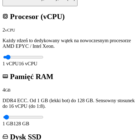
Procesor (vCPU)
2
vCPU
Każdy rdzeń to dedykowany wątek na nowoczesnym procesorze
AMD EPYC / Intel Xeon.
1
vCPU
16
vCPU
Pamięć RAM
4
GB
DDR4 ECC. Od 1 GB (lekki bot) do
128
GB. Sensowny stosunek
do
16
vCPU (do 1:8).
1
GB
128
GB
Dysk SSD